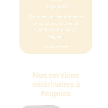
Urgences
Retrouvez nos coordonnées
et contactez la clinique
vétérinaire EdenVet à
Feignies.
Contactez-nous
Nos services
vétérinaires à
Feignies