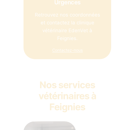
Urgences
Retrouvez nos coordonnées
et contactez la clinique
vétérinaire EdenVet à
Feignies.
Contactez-nous
Nos services
vétérinaires à
Feignies